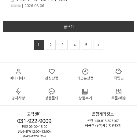
| 2026-08-06
글쓰기
1
2
3
4
5
마이페이지
관심상품
최근본상품
적립금
공지사항
상품문의
상품후기
주문/배송
고객센터
은행계좌정보
031-922-9009
신한 140-015-823467
예금주 : (주)케이지엠파츠
평일 09:00~15:00
점심시간(12:00~13:00)
주말/공휴일 휴무