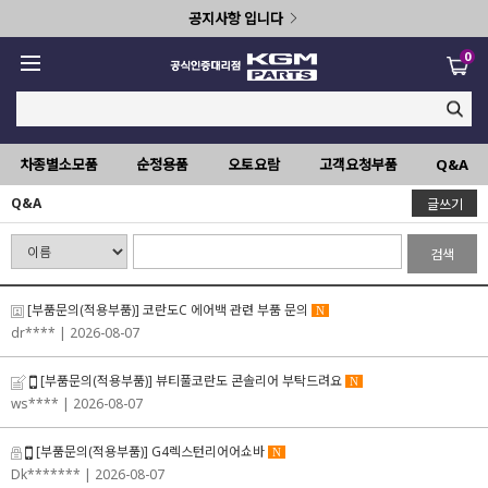
공지사항 입니다
0
차종별소모품
순정용품
오토요람
고객요청부품
Q&A
Q&A
글쓰기
검색
[부품문의(적용부품)] 코란도C 에어백 관련 부품 문의
N
dr****
| 2026-08-07
[부품문의(적용부품)] 뷰티풀코란도 콘솔리어 부탁드려요
N
ws****
| 2026-08-07
[부품문의(적용부품)] G4렉스턴리어어쇼바
N
Dk*******
| 2026-08-07