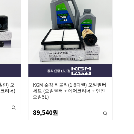
솔린) 오
KGM 순정 티볼리(1.6디젤) 오일필터
어크리너)
세트 (오일필터 + 에어크리너 + 엔진
오일5L)
89,540
원