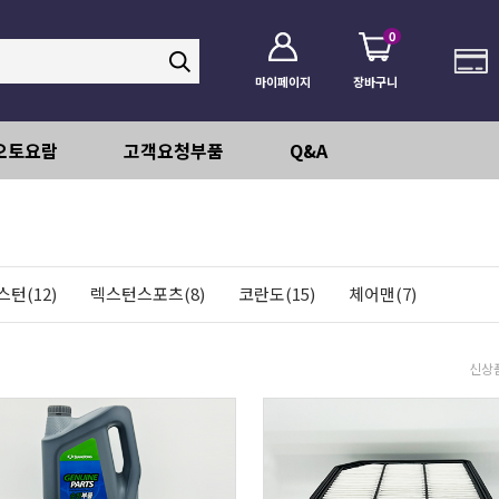
0
마이페이지
장바구니
오토요람
고객요청부품
Q&A
스턴(12)
렉스턴스포츠(8)
코란도(15)
체어맨(7)
신상