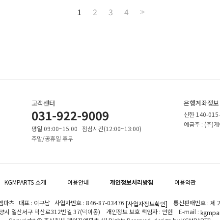
1
2
3
4
>>
고객센터
은행계좌정보
031-922-9009
신한 140-015
예금주 : (주
평일 09:00~15:00 점심시간(12:00~13:00)
주말/공휴일 휴무
KGMPARTS 소개
이용안내
개인정보처리방침
이용약관
파츠 대표 : 이규남 사업자번호 : 846-87-03476
통신판매번호 : 제 2
[사업자정보확인]
고양시 일산서구 덕산로312번길 37(덕이동) 개인정보 보호 책임자 : 안현 E-mail :
kgmpar