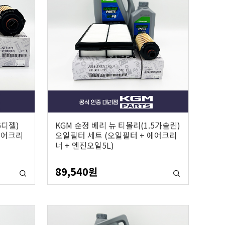
6디젤)
KGM 순정 베리 뉴 티볼리(1.5가솔린)
에어크리
오일필터 세트 (오일필터 + 에어크리
너 + 엔진오일5L)
89,540
원