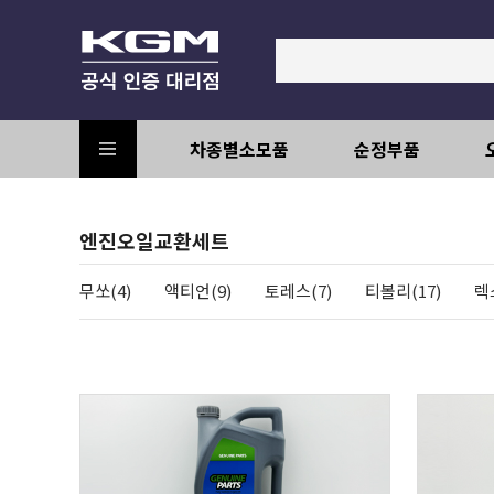
차종별소모품
순정부품
엔진오일교환세트
무쏘(4)
액티언(9)
토레스(7)
티볼리(17)
렉