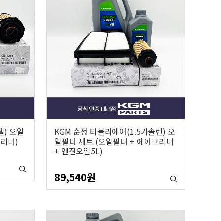
젤) 오일
KGM 순정 티볼리에어(1.5가솔린) 오
크리너)
일필터 세트 (오일필터 + 에어크리너
+ 엔진오일5L)
89,540
원