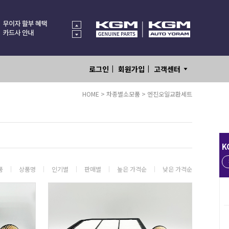
|
|
로그인
회원가입
고객센터
HOME
>
차종별소모품
>
엔진오일교환세트
K
품
상품명
인기별
판매별
높은 가격순
낮은 가격순