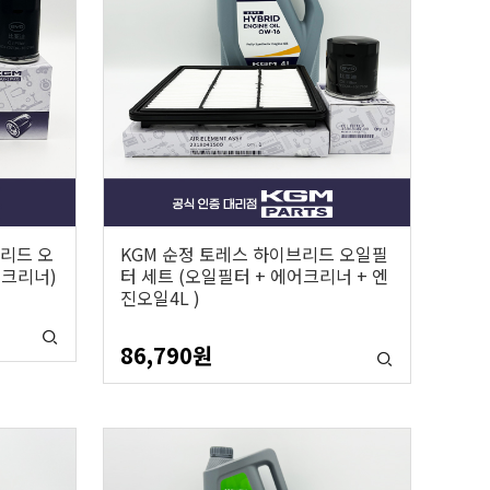
리드 오
KGM 순정 토레스 하이브리드 오일필
어크리너)
터 세트 (오일필터 + 에어크리너 + 엔
진오일4L )
86,790
원