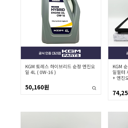
KGM 토레스 하이브리드 순정 엔진오
KGM 
일 4L ( 0W-16 )
일필터 
+ 엔진
50,160
원
74,2