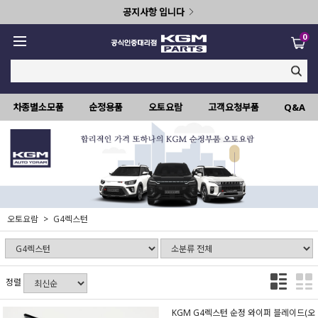
공지사항 입니다
0
차종별소모품
순정용품
오토요람
고객요청부품
Q&A
오토요람
G4렉스턴
정렬
KGM G4렉스턴 순정 와이퍼 블레이드(오