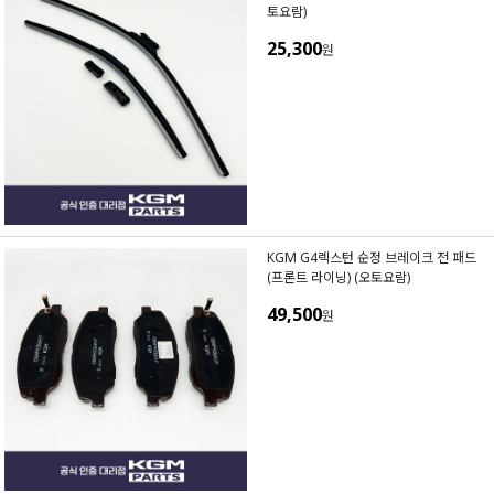
토요람)
25,300
원
KGM G4렉스턴 순정 브레이크 전 패드
(프론트 라이닝) (오토요람)
49,500
원