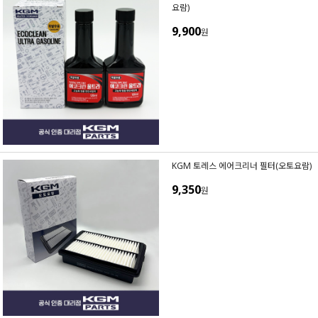
요람)
9,900
원
KGM 토레스 에어크리너 필터(오토요람)
9,350
원