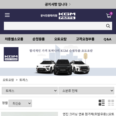
공지사항 입니다
0
차종별소모품
순정용품
오토요람
고객요청부품
Q&A
오토요람
토레스
정렬
엔진 크리닝 연료 첨가제(휘발유용) (오토