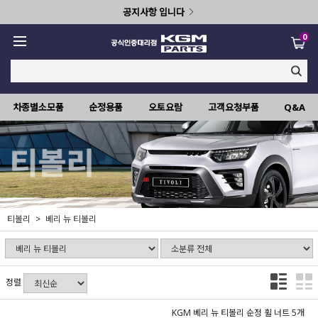
공지사항 입니다
0
차종별소모품
순정용품
오토요람
고객요청부품
Q&A
티볼리
베리 뉴 티볼리
정렬
KGM 베리 뉴 티볼리 순정 휠 너트 5개