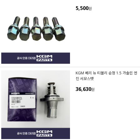
5,500
원
KGM 베리 뉴 티볼리 순정 1.5 가솔린 엔
진 서모스탯
36,630
원